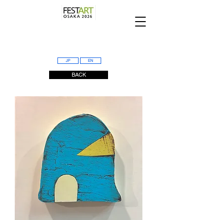
JP
EN
BACK