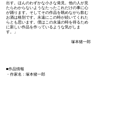
出す。ほんのわずかな小さな発見。他の人が見
たらわからないようなたったこれだけの事に心
が踊ります。そしてその作品を眺めながら飲む
お酒は格別です。永遠にこの時が続いてくれた
らとも思います。僕はこの永遠の時を得るため
に新しい作品を作っているような気がしま
す。」
塚本猪一郎
■作品情報
・作家名：塚本猪一郎
・作品名：「光が差し込む」
・サイズ：h13.5×w13×d2.5 cm