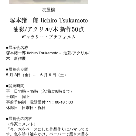
​淀屋橋
塚本猪一郎 Iichiro Tsukamoto
油彩/アクリル/木 新作50点
ギャラリー・プチフォルム
■展示会名称
塚本猪一郎 Iichiro Tsukamoto－ 油彩/アクリル/
木 新作展
■展覧会期間
5 月 8日（金）～ 6 月 6 日（土）
■開廊時間
平 日11時～19時（入場は18時まで）
土曜日 同上
事前予約制 電話受付 11：00-18：00
休廊日 日曜日・祝日
■展覧会の内容
（作家コメント）
「今、木をベースにした作品作りにハマってま
す。色を塗り油をかけ、ペーパーで磨き木目を