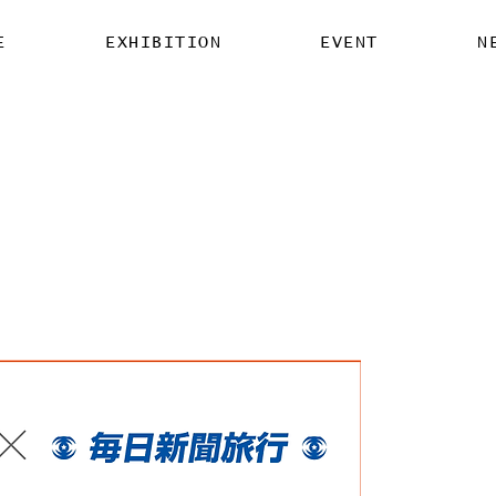
E
EXHIBITION
EVENT
N
​Event Program
​FestartOsaka特別ギャラリーツアー